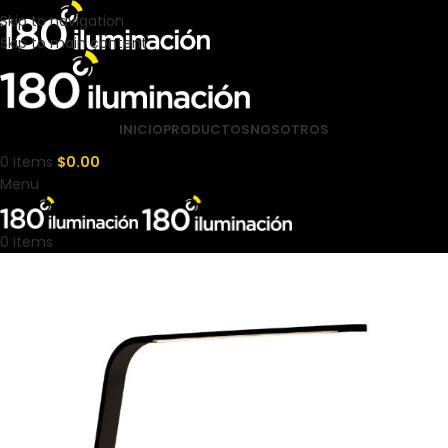
Skip to navigation
Skip to main content
INICIO
PRODUCTOS
NOSOTROS
0
items
$
0.00
Menu
0
items