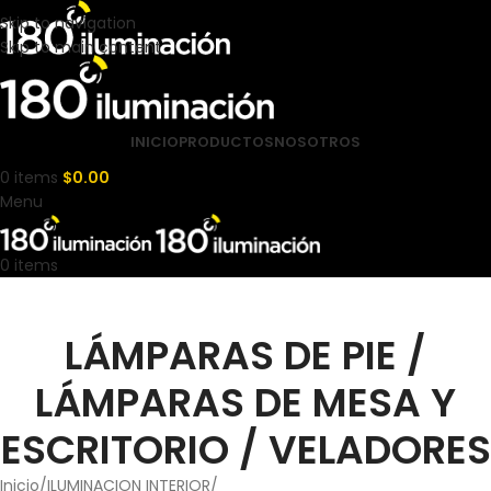
Skip to navigation
Skip to main content
INICIO
PRODUCTOS
NOSOTROS
0
items
$
0.00
Menu
0
items
LÁMPARAS DE PIE /
LÁMPARAS DE MESA Y
ESCRITORIO / VELADORES
Inicio
ILUMINACION INTERIOR