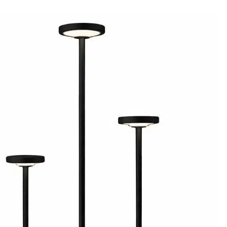
MENÚ
ERIOR
Inicio
ERIOR
Nosotros
Contacto
Políticas de privacidad y Protecció
datos