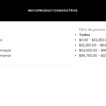
INICIO
PRODUCTOS
NOSOTROS
producto
S
Filtro de precios
Todos
io
$
0.00
-
$
32,250.
$
32,250.00
-
$
64
a mayor
$
64,500.00
-
$
9
a menor
$
96,750.00
-
$
1