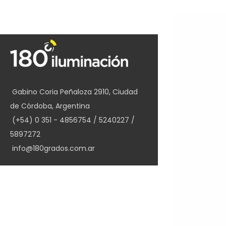
PRODUCTOS
ILUMINACION EXT
Gabino Coria Peñaloza 2910, Ciudad
ILUMINACION INT
de Córdoba, Argentina
LÁMPARAS
(+54) 0 351 - 4856754 / 5240227 /
5897272
info@180grados.com.ar