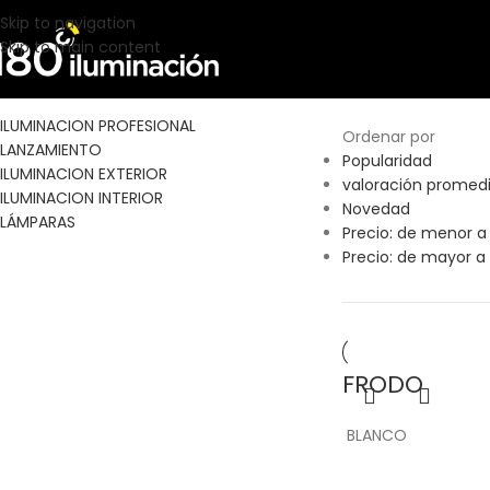
S
Skip to navigation
Skip to main content
CATEGORÍAS
Inicio
Tamaño del 
ILUMINACION PROFESIONAL
Ordenar por
LANZAMIENTO
Popularidad
ILUMINACION EXTERIOR
valoración promed
ILUMINACION INTERIOR
Novedad
LÁMPARAS
Precio: de menor 
Precio: de mayor 
FRODO
BLANCO