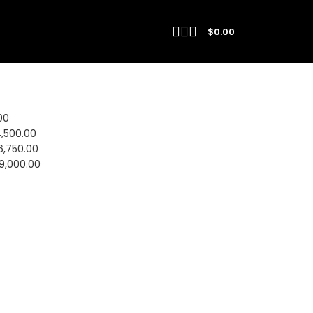
$
0.00
Mostrar
9
24
36
Filtros
00
,500.00
6,750.00
29,000.00