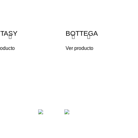
NTASY
BOTTEGA
roducto
Ver producto
< class="widget-title">SEGUINOS EN
LAS REDES!
tección de