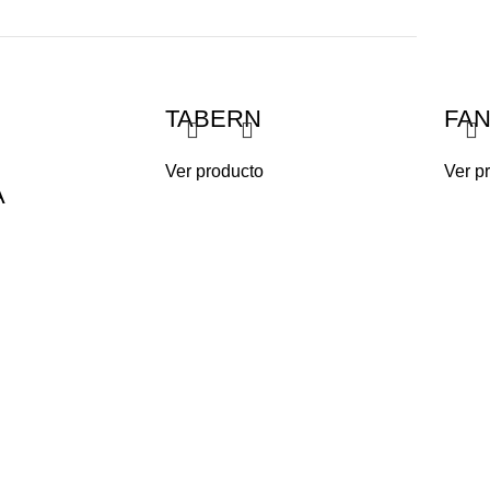
TABERN
FA
Ver producto
Ver p
A
dget-title">PRODUCTOS
< class="widget-title">MENÚ
ON EXTERIOR
Inicio
N INTERIOR
Nosotros
Contacto
Políticas de privacidad y Pro
datos