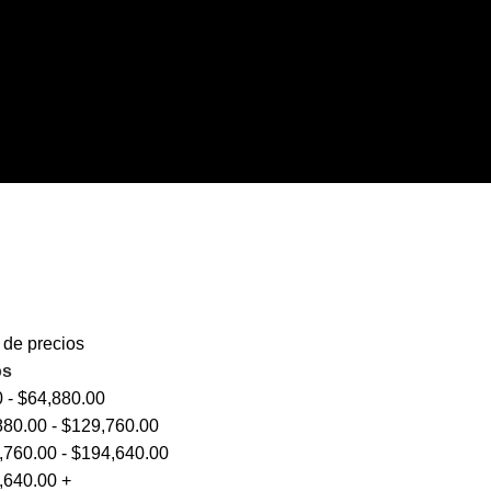
o de precios
os
0
-
$
64,880.00
880.00
-
$
129,760.00
,760.00
-
$
194,640.00
,640.00
+