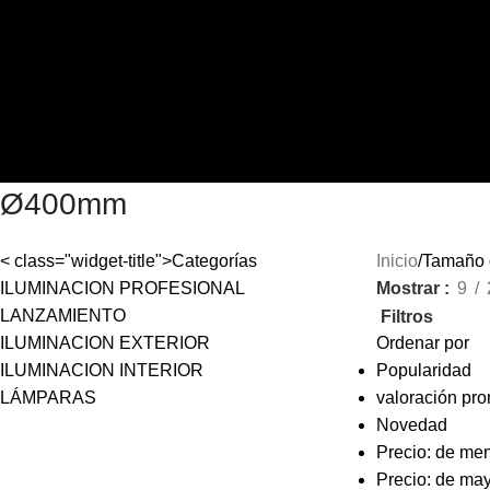
Skip to navigation
Skip to main content
0
items
$
0.00
Menu
0
items
Ø400mm
< class="widget-title">Categorías
Inicio
Tamaño 
ILUMINACION PROFESIONAL
Mostrar
9
LANZAMIENTO
Filtros
ILUMINACION EXTERIOR
Ordenar por
ILUMINACION INTERIOR
Popularidad
LÁMPARAS
valoración pr
Novedad
Precio: de me
Precio: de ma