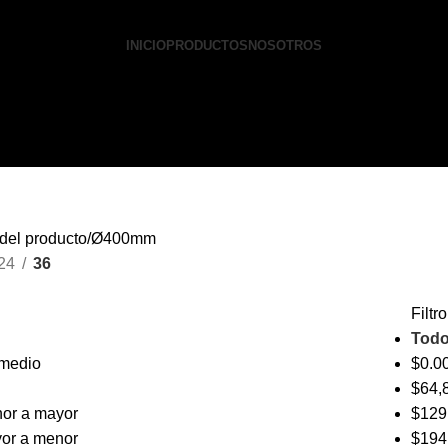
INICIO
PRODUCTOS
NOSOTROS
del producto
Ø400mm
24
36
Filtr
Tod
omedio
$
0.0
$
64,
nor a mayor
$
129
yor a menor
$
194