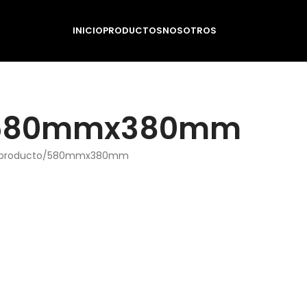
INICIO
PRODUCTOS
NOSOTROS
580mmx380mm
producto
580mmx380mm