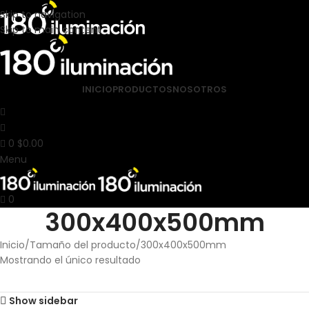
Skip to navigation
Skip to main content
INICIO
PRODUCTOS
NOSOTROS
0
$
0.00
Menu
0
300x400x500mm
Inicio
Tamaño del producto
300x400x500mm
Mostrando el único resultado
Show sidebar