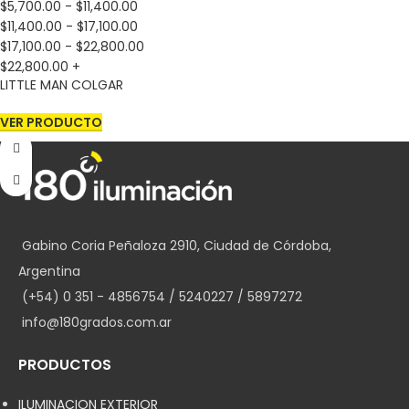
$
5,700.00
-
$
11,400.00
$
11,400.00
-
$
17,100.00
$
17,100.00
-
$
22,800.00
$
22,800.00
+
LITTLE MAN COLGAR
VER PRODUCTO
Gabino Coria Peñaloza 2910, Ciudad de Córdoba,
Argentina
(+54) 0 351 - 4856754 / 5240227 / 5897272
info@180grados.com.ar
PRODUCTOS
ILUMINACION EXTERIOR