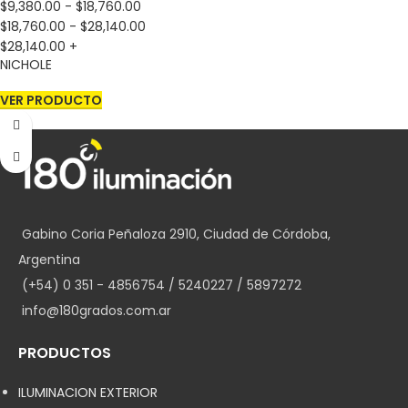
$
9,380.00
-
$
18,760.00
$
18,760.00
-
$
28,140.00
$
28,140.00
+
NICHOLE
VER PRODUCTO
Gabino Coria Peñaloza 2910, Ciudad de Córdoba,
Argentina
(+54) 0 351 - 4856754 / 5240227 / 5897272
info@180grados.com.ar
PRODUCTOS
ILUMINACION EXTERIOR