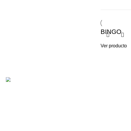
BINGO
Ver producto
< class="wi
Gabino Coria Peñaloza 2910, Ciudad
ILUMINACI
de Córdoba, Argentina
ILUMINACIO
LÁMPARAS
(+54) 0 351 - 4856754 / 5240227 /
5897272