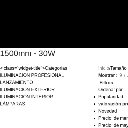
Skip to navigation
Skip to main content
0
items
$
0.00
Menu
0
items
1500mm - 30W
< class="widget-title">Categorías
Inicio
Tamaño 
ILUMINACION PROFESIONAL
Mostrar
9
LANZAMIENTO
Filtros
ILUMINACION EXTERIOR
Ordenar por
ILUMINACION INTERIOR
Popularidad
LÁMPARAS
valoración p
Novedad
Precio: de me
Precio: de ma