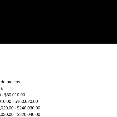
o de precios
os
0
-
$
80,010.00
010.00
-
$
160,020.00
,020.00
-
$
240,030.00
,030.00
-
$
320,040.00