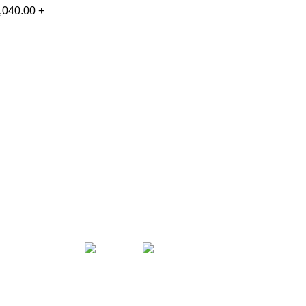
,040.00
+
< class="widget-title">SEGUINOS EN
LAS REDES!
tección de