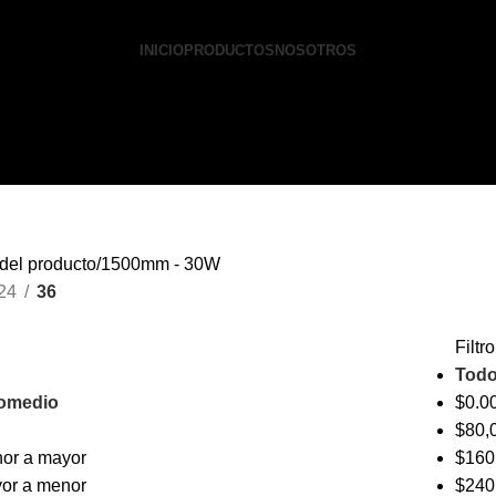
INICIO
PRODUCTOS
NOSOTROS
del producto
1500mm - 30W
24
36
Filtr
Tod
romedio
$
0.0
$
80,
nor a mayor
$
160
yor a menor
$
240