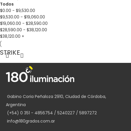
Todos
$
0.00
-
$
9,530.00
$
9,530.00
-
$
19,060.00
$
19,060.00
-
$
28,590.00
$
28,590.00
-
$
38,120.00
$
38,120.00
+
STRIKE
Ver producto
Gabino Coria Peñaloza 2910, Ciudad de Córdoba,
Argentina
(+54) 0 351 - 4856754 / 5240227 / 5897272
info@180grados.com.ar