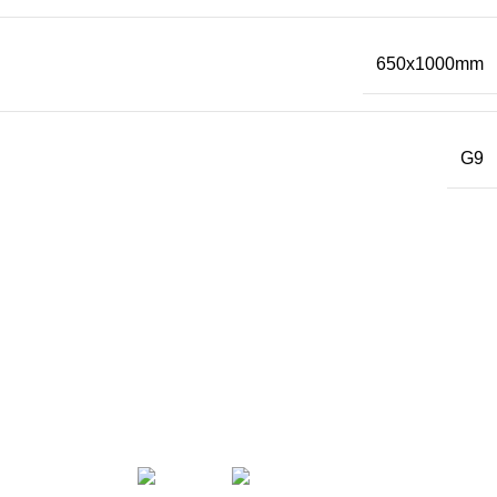
650x1000mm
G9
< class="widget-title">SEGUINOS EN
LAS REDES!