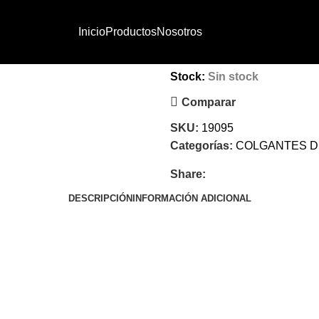
Inicio
ILUMINACION INTE
Inicio
Productos
Nosotros
NEGRI ORO
Stock:
Sin stock
Comparar
SKU:
19095
Categorías:
COLGANTES D
Share:
DESCRIPCIÓN
INFORMACIÓN ADICIONAL