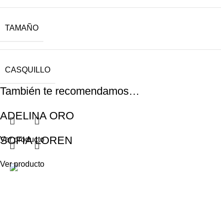
TAMAÑO
CASQUILLO
También te recomendamos…
ADELINA ORO
SOFIA LOREN
Ver producto
Ver producto
< class="wi
Gabino Coria Peñaloza 2910, Ciudad
ILUMINACI
de Córdoba, Argentina
ILUMINACIO