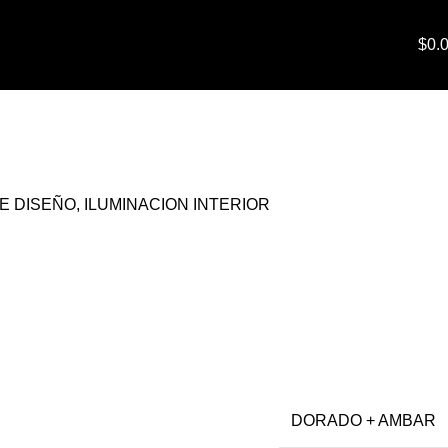
RIOR
NEGRI ORO
Back to products
$
0.
E DISEÑO
,
ILUMINACION INTERIOR
DORADO + AMBAR