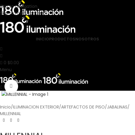
Skip to navigation
Skip to main content
INICIO
PRODUCTOS
NOSOTROS
0
$
0.00
Menu
Click to enlarge
0
Inicio
ILUMINACION EXTERIOR
ARTEFACTOS DE PISO
JABALINAS
MILLENNIAL