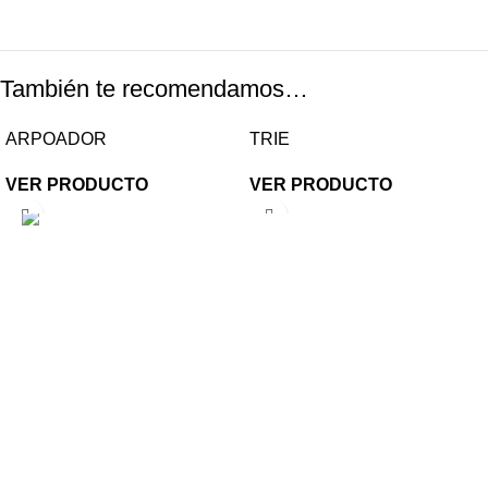
También te recomendamos…
ARPOADOR
TRIE
VER PRODUCTO
VER PRODUCTO
Gabino Coria Peñaloza 2910, Ciudad de Córdoba,
Argentina
(+54) 0 351 - 4856754 / 5240227 / 5897272
info@180grados.com.ar
< class="widget-title">PRODUCTOS
ILUMINACION EXTERIOR