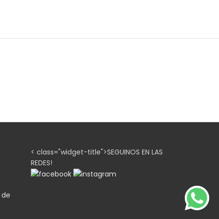
< class="widget-title">SEGUINOS EN LAS
REDES!
n de