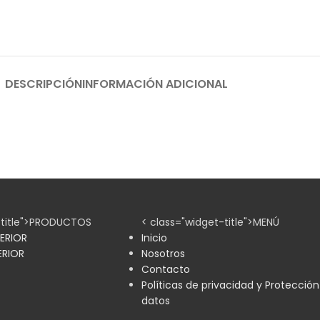
DESCRIPCIÓN
INFORMACIÓN ADICIONAL
-title">PRODUCTOS
< class="widget-title">MENÚ
ERIOR
Inicio
ERIOR
Nosotros
Contacto
Políticas de privacidad y Protecció
datos