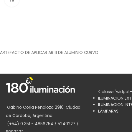
ARTEFACTO DE APLICAR AR111 DE ALUMINIO CURVO
< class="widget
ILUMINACION EXT
ILUMINACION INT
Gabino Coria Peñaloza 2910, Ciudad
LÁMPARAS
de Córdoba, Argentina
(+54) 0 351 - 4856754 / 5240227 /