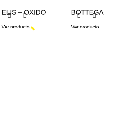
ELIS – OXIDO
BOTTEGA
Ver producto
Ver producto
Gabino Coria Peñaloza 2910, Ciudad de Córdoba,
Argentina
(+54) 0 351 - 4856754 / 5240227 / 5897272
info@180grados.com.ar
PRODUCTOS
ILUMINACION EXTERIOR
ILUMINACION INTERIOR
LÁMPARAS