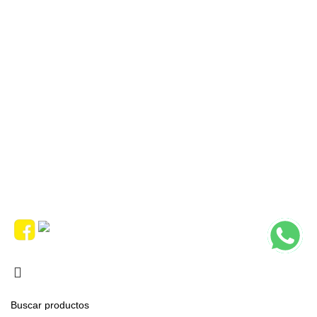
< class="widget-title">PRODUCTOS
ILUMINACION EXTERIOR
ILUMINACION INTERIOR
LÁMPARAS
< class="widget-title">MENÚ
Inicio
Nosotros
Contacto
Políticas de privacidad y Protección de datos
< class="widget-title">SEGUINOS EN LAS REDES!