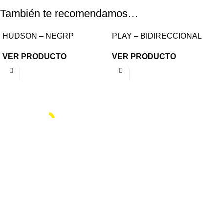
También te recomendamos…
HUDSON – NEGRP
PLAY – BIDIRECCIONAL
VER PRODUCTO
VER PRODUCTO
Gabino Coria Peñaloza 2910, Ciudad de Córdoba,
Argentina
(+54) 0 351 - 4856754 / 5240227 / 5897272
info@180grados.com.ar