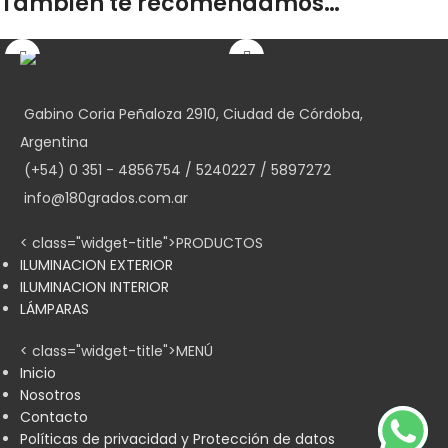
También te recomendamos…
DECLOUD
BLESS
Ver producto
Gabino Coria Peñaloza 2910, Ciudad de Córdoba,
Argentina
(+54) 0 351 - 4856754 / 5240227 / 5897272
info@180grados.com.ar
< class="widget-title">PRODUCTOS
ILUMINACION EXTERIOR
ILUMINACION INTERIOR
BLANCO
LÁMPARAS
< class="widget-title">MENÚ
Inicio
Nosotros
Contacto
Políticas de privacidad y Protección de datos