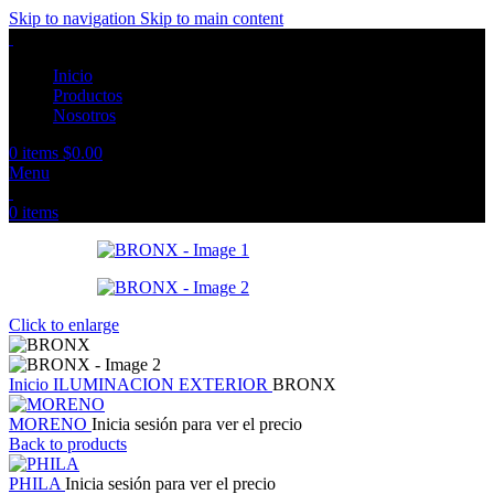
Skip to navigation
Skip to main content
Inicio
Productos
Nosotros
0
items
$
0.00
Menu
0
items
Click to enlarge
Inicio
ILUMINACION EXTERIOR
BRONX
MORENO
Inicia sesión para ver el precio
Back to products
PHILA
Inicia sesión para ver el precio