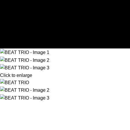
Skip to navigation
Skip to main content
0
items
$
0.00
Menu
0
items
Click to enlarge