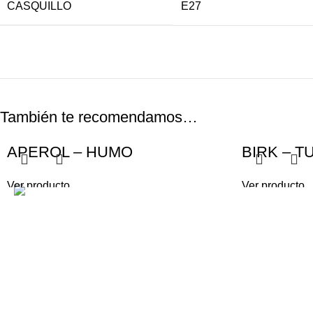
CASQUILLO
E27
También te recomendamos…
APEROL – HUMO
BIRK – 
Ver producto
Ver producto
< class="wi
Gabino Coria Peñaloza 2910, Ciudad
ILUMINACI
de Córdoba, Argentina
ILUMINACIO
LÁMPARAS
(+54) 0 351 - 4856754 / 5240227 /
5897272