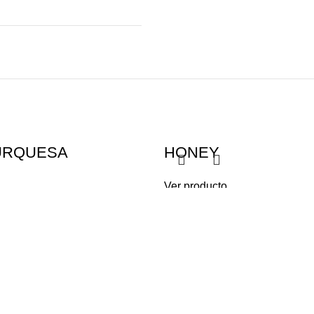
TURQUESA
HONEY
Ver producto
dget-title">PRODUCTOS
< class="widget-title">MENÚ
ON EXTERIOR
Inicio
N INTERIOR
Nosotros
Contacto
Políticas de privacidad y Pro
datos