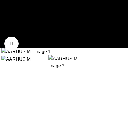
Skip to navigation
Skip to main content
0
items
$
0.00
Menu
Click to enlarge
0
items