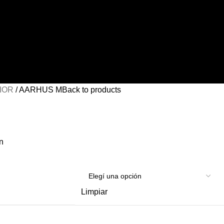
RIOR
AARHUS M
Back to products
n
Limpiar