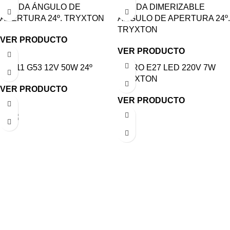
CÁLIDA ÁNGULO DE
CÁLIDA DIMERIZABLE
APERTURA 24º. TRYXTON
ÁNGULO DE APERTURA 24º.
TRYXTON
VER PRODUCTO
VER PRODUCTO
AR111 G53 12V 50W 24º
DICRO E27 LED 220V 7W
TRYXTON
VER PRODUCTO
VER PRODUCTO
Gabino Coria Peñaloza 2910, Ciudad de Córdoba,
Argentina
(+54) 0 351 - 4856754 / 5240227 / 5897272
info@180grados.com.ar
< class="widget-title">PRODUCTOS