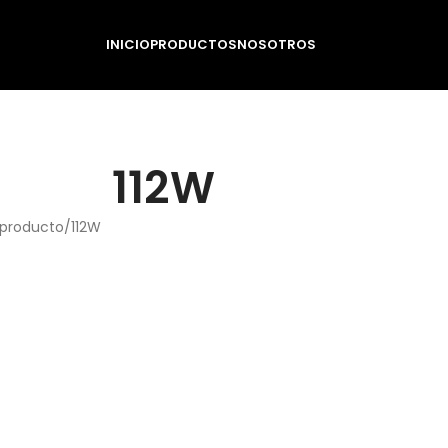
INICIO
PRODUCTOS
NOSOTROS
112W
 producto
112W