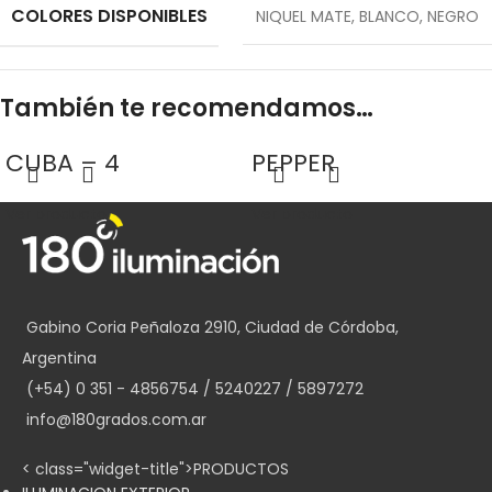
COLORES DISPONIBLES
NIQUEL MATE
,
BLANCO
,
NEGRO
También te recomendamos…
CUBA – 4
PEPPER
Ver producto
Ver producto
Gabino Coria Peñaloza 2910, Ciudad de Córdoba,
Argentina
(+54) 0 351 - 4856754 / 5240227 / 5897272
info@180grados.com.ar
< class="widget-title">PRODUCTOS