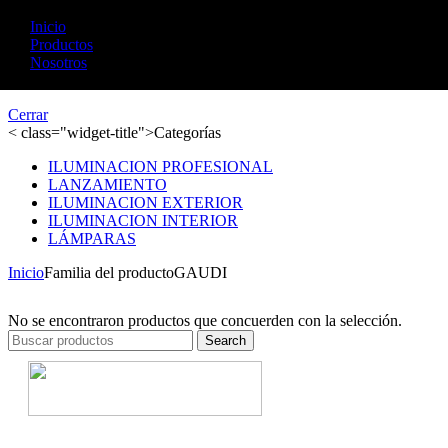
Skip to navigation
Skip to main content
Inicio
Productos
GAUDI
Nosotros
Cerrar
< class="widget-title">Categorías
ILUMINACION PROFESIONAL
LANZAMIENTO
ILUMINACION EXTERIOR
ILUMINACION INTERIOR
LÁMPARAS
Inicio
Familia del producto
GAUDI
No se encontraron productos que concuerden con la selección.
Search