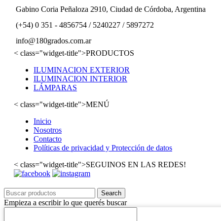
Gabino Coria Peñaloza 2910, Ciudad de Córdoba, Argentina
(+54) 0 351 - 4856754 / 5240227 / 5897272
info@180grados.com.ar
< class="widget-title">PRODUCTOS
ILUMINACION EXTERIOR
ILUMINACION INTERIOR
LÁMPARAS
< class="widget-title">MENÚ
Inicio
Nosotros
Contacto
Políticas de privacidad y Protección de datos
< class="widget-title">SEGUINOS EN LAS REDES!
Search
Empieza a escribir lo que querés buscar